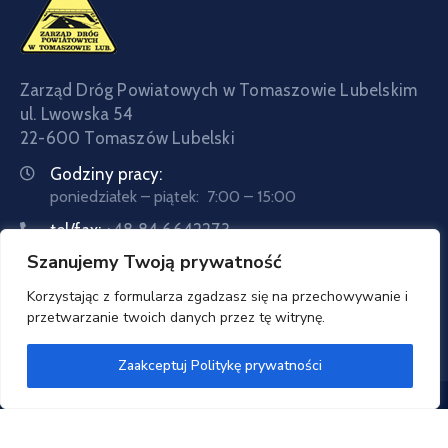
Zarząd Dróg Powiatowych w Tomaszowie Lubelskim
ul. Lwowska 54
22-600 Tomaszów Lubelski
Godziny pracy:
poniedziałek – piątek: 7:00 – 15:00
tel/fax:
+48 84 6642273
Szanujemy Twoją prywatność
tel:
+48 84 6642057
Email:
sekretariat@zdptomaszow.pl
Korzystając z formularza zgadzasz się na przechowywanie i
przetwarzanie twoich danych przez tę witrynę.
Zaakceptuj Politykę prywatności
Zarząd Dróg Powiatowych w Tomaszowie Lubelskim
© 2020