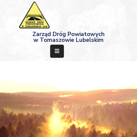
Strona
Zarząd Dróg Powiatowych
Główna
w Tomaszowie Lubelskim
Aktualności
Przetargi
Dokumenty
Projekty
Deklaracja
Dostępności
Kontakt