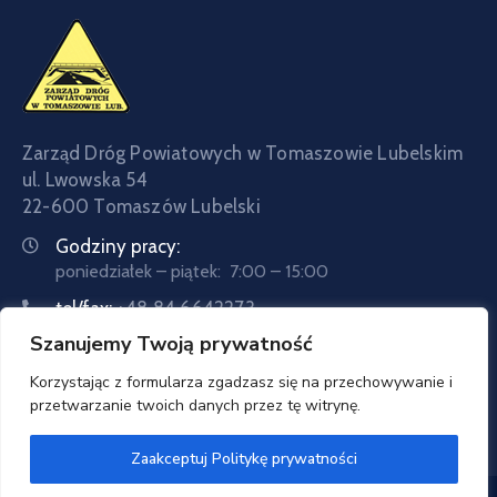
Zarząd Dróg Powiatowych w Tomaszowie Lubelskim
ul. Lwowska 54
22-600 Tomaszów Lubelski
Godziny pracy:
poniedziałek – piątek: 7:00 – 15:00
tel/fax:
+48 84 6642273
Szanujemy Twoją prywatność
tel:
+48 84 6642057
Email:
sekretariat@zdptomaszow.pl
Korzystając z formularza zgadzasz się na przechowywanie i
przetwarzanie twoich danych przez tę witrynę.
Zaakceptuj Politykę prywatności