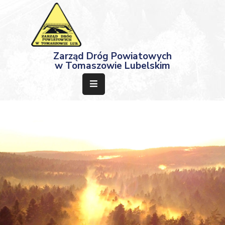
Strona
Zarząd Dróg Powiatowych
Główna
w Tomaszowie Lubelskim
Aktualności
Przetargi
Dokumenty
Projekty
Deklaracja
Dostępności
Kontakt