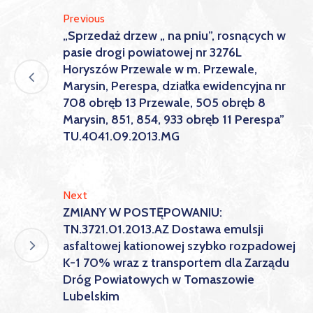
Previous
„Sprzedaż drzew „ na pniu”, rosnących w
pasie drogi powiatowej nr 3276L
Horyszów Przewale w m. Przewale,
Marysin, Perespa, działka ewidencyjna nr
708 obręb 13 Przewale, 505 obręb 8
Marysin, 851, 854, 933 obręb 11 Perespa”
TU.4041.09.2013.MG
Next
ZMIANY W POSTĘPOWANIU:
TN.3721.01.2013.AZ Dostawa emulsji
asfaltowej kationowej szybko rozpadowej
K-1 70% wraz z transportem dla Zarządu
Dróg Powiatowych w Tomaszowie
Lubelskim