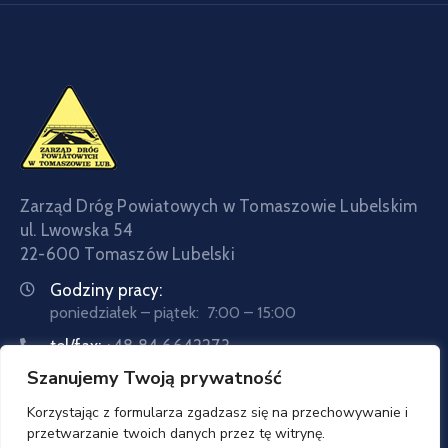
Zarząd Dróg Powiatowych w Tomaszowie Lubelskim
ul. Lwowska 54
22-600 Tomaszów Lubelski
Godziny pracy:
poniedziałek – piątek: 7:00 – 15:00
tel/fax:
+48 84 6642273
Szanujemy Twoją prywatność
tel:
+48 84 6642057
Email:
sekretariat@zdptomaszow.pl
Korzystając z formularza zgadzasz się na przechowywanie i
przetwarzanie twoich danych przez tę witrynę.