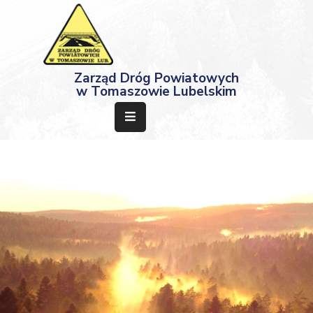
Strona
Zarząd Dróg Powiatowych
Główna
w Tomaszowie Lubelskim
Aktualności
Przetargi
Dokumenty
Projekty
Deklaracja
Dostępności
Kontakt