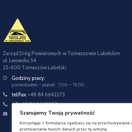
Zarząd Dróg Powiatowych w Tomaszowie Lubelskim
ul. Lwowska 54
22-600 Tomaszów Lubelski
Godziny pracy:
poniedziałek – piątek: 7:00 – 15:00
tel/fax:
+48 84 6642273
tel:
+48 84 6642057
Szanujemy Twoją prywatność
Email:
sekretariat@zdptomaszow.pl
Korzystając z formularza zgadzasz się na przechowywanie i
przetwarzanie twoich danych przez tę witrynę.