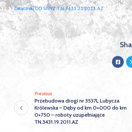
Załączniki DO SIWZ TN.3431.21.2011.AZ
Shar
Previous
Przebudowa drogi nr 3537L Lubycza
Królewska – Dęby od km 0+000 do km
0+750 – roboty uzupełniające
TN.3431.19.2011.AZ