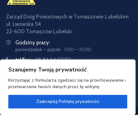
Zarząd Dróg Powiatowych w Tomaszowie Lubelskim
ul. Lwowska 54
22-600 Tomaszów Lubelski
Godziny pracy:
poniedziałek – piątek: 7:00 – 15:00
tel/fax:
+48 84 6642273
Szanujemy Twoją prywatność
tel:
+48 84 6642057
Email:
sekretariat@zdptomaszow.pl
Korzystając z formularza zgadzasz się na przechowywanie i
przetwarzanie twoich danych przez tę witrynę.
Zaakceptuj Politykę prywatności
Zarząd Dróg Powiatowych w Tomaszowie Lubelskim
© 2020