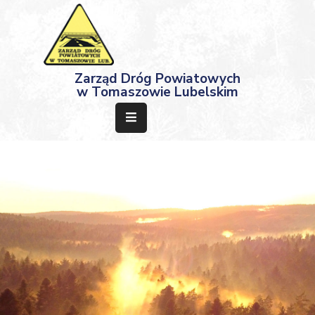
Strona
Zarząd Dróg Powiatowych
Główna
w Tomaszowie Lubelskim
Aktualności
Przetargi
Dokumenty
Projekty
Deklaracja
Dostępności
Kontakt