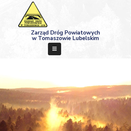
Strona
Zarząd Dróg Powiatowych
Główna
w Tomaszowie Lubelskim
Aktualności
Przetargi
Dokumenty
Projekty
Deklaracja
Dostępności
Kontakt