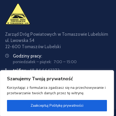
Zarząd Dróg Powiatowych w Tomaszowie Lubelskim
ul. Lwowska 54
22-600 Tomaszów Lubelski
Godziny pracy:
poniedziałek – piątek: 7:00 – 15:00
tel/fax:
+48 84 6642273
Szanujemy Twoją prywatność
tel:
+48 84 6642057
Email:
sekretariat@zdptomaszow.pl
Korzystając z formularza zgadzasz się na przechowywanie i
przetwarzanie twoich danych przez tę witrynę.
Zaakceptuj Politykę prywatności