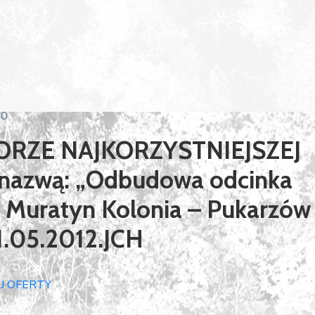
0
RZE NAJKORZYSTNIEJSZEJ
 nazwą: „Odbudowa odcinka
L Muratyn Kolonia – Pukarzów
1.05.2012.JCH
J OFERTY