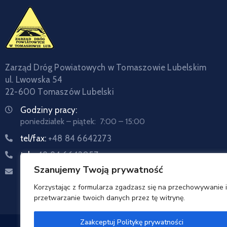
Zarząd Dróg Powiatowych w Tomaszowie Lubelskim
ul. Lwowska 54
22-600 Tomaszów Lubelski
Godziny pracy:
poniedziałek – piątek: 7:00 – 15:00
tel/fax:
+48 84 6642273
tel:
+48 84 6642057
Szanujemy Twoją prywatność
Email:
sekretariat@zdptomaszow.pl
Korzystając z formularza zgadzasz się na przechowywanie i
przetwarzanie twoich danych przez tę witrynę.
Zaakceptuj Politykę prywatności