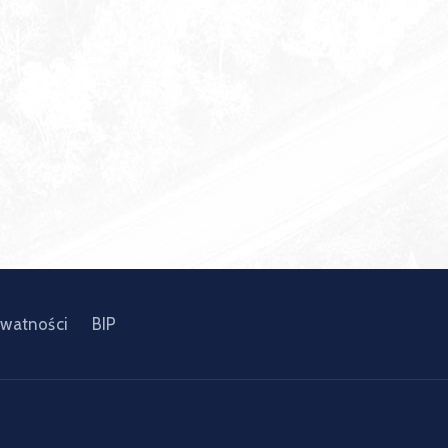
ywatności
BIP