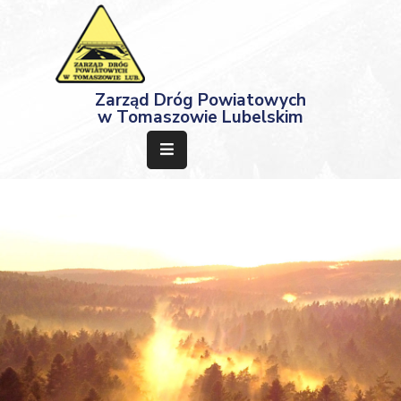
Strona
Zarząd Dróg Powiatowych
Główna
w Tomaszowie Lubelskim
Aktualności
Przetargi
Dokumenty
Projekty
Deklaracja
Dostępności
Kontakt