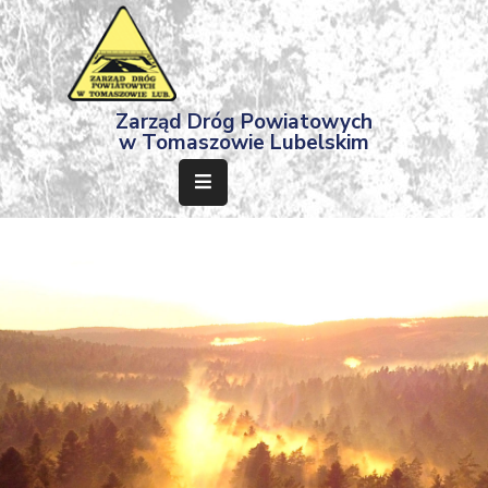
Strona
Zarząd Dróg Powiatowych
Główna
w Tomaszowie Lubelskim
Aktualności
Przetargi
Dokumenty
Projekty
Deklaracja
Dostępności
Kontakt