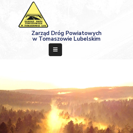
Strona
Zarząd Dróg Powiatowych
Główna
w Tomaszowie Lubelskim
Aktualności
Przetargi
Dokumenty
Projekty
Deklaracja
Dostępności
Kontakt