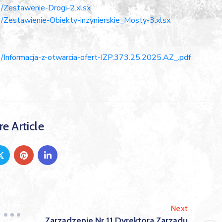
/Zestawenie-Drogi-2.xlsx
Zestawienie-Obiekty-inzynierskie_Mosty-3.xlsx
Informacja-z-otwarcia-ofert-IZP.373.25.2025.AZ_.pdf
e Article
Next
Zarządzenie Nr 11 Dyrektora Zarządu