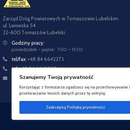
Zarząd Dróg Powiatowych w Tomaszowie Lubelskim
ul. Lwowska 54
22-600 Tomaszów Lubelski
Godziny pracy:
poniedziałek – piątek: 7:00 – 15:00
tel/fax:
+48 84 6642273
tel:
+48 84 6642057
Szanujemy Twoją prywatność
Email:
sekretariat@zdptomaszow.pl
Korzystając z formularza zgadzasz się na przechowywanie i
przetwarzanie twoich danych przez tę witrynę.
Zaakceptuj Politykę prywatności
Zarzą