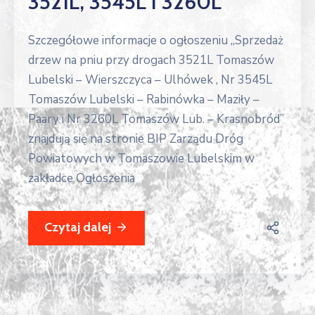
3521L, 3545L I 3260L”
Szczegółowe informacje o ogłoszeniu „Sprzedaż
drzew na pniu przy drogach 3521L Tomaszów
Lubelski – Wierszczyca – Ulhówek , Nr 3545L
Tomaszów Lubelski – Rabinówka – Maziły –
Paary i Nr 3260L Tomaszów Lub. – Krasnobród”
znajdują się na stronie BIP Zarządu Dróg
Powiatowych w Tomaszowie Lubelskim w
zakładce Ogłoszenia
Czytaj dalej