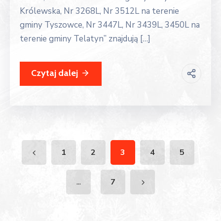
Królewska, Nr 3268L, Nr 3512L na terenie
gminy Tyszowce, Nr 3447L, Nr 3439L, 3450L na
terenie gminy Telatyn” znajdują […]
Czytaj dalej
1
2
3
4
5
...
7