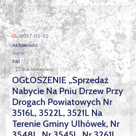
2017-01-20
Aktualności
Autor
zdp
Brak komentarzy
OGŁOSZENIE „Sprzedaż
Nabycie Na Pniu Drzew Przy
Drogach Powiatowych Nr
3516L, 3522L, 3521L Na
Terenie Gminy Ulhówek, Nr
3548L, Nr 3545L, Nr 3261L,