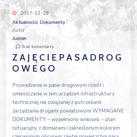
2017-12-29
Aktualności
Dokumenty
‚
Autor
Admin
Brak komentarzy
Z A J Ę C I E P A S A D R O G
O W E G O
Prowadzenia w pasie drogowym robót i
umieszczania w nim urządzeń infrastruktury
technicznej nie związanej z potrzebami
zarządzania drogami powiatowymi WYMAGANE
DOKUMENTY: – wypełniony wniosek, – plan
sytuacyjny z domiarami i zakreślonym kolorem
czerwonym obrysem zajętej powierzchni pasa