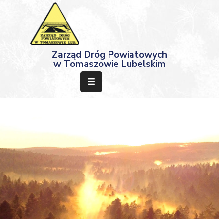
Strona
Zarząd Dróg Powiatowych
Główna
w Tomaszowie Lubelskim
Aktualności
Przetargi
Dokumenty
Projekty
Deklaracja
Dostępności
Kontakt